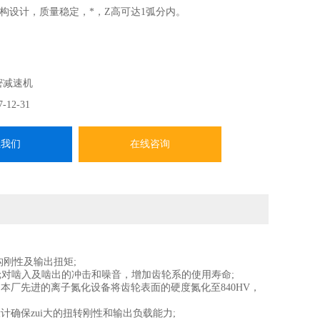
构设计，质量稳定，*，Z高可达1弧分内。
密减速机
7-12-31
系我们
在线咨询
刚性及输出扭矩;
轮对啮入及啮出的冲击和噪音，增加齿轮系的使用寿命;
本厂先进的离子氮化设备将齿轮表面的硬度氮化至840HV，
保zui大的扭转刚性和输出负载能力;