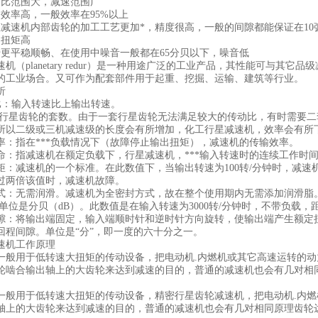
比范围大，减速范围广
率高，一般效率在95%以上
速机内部齿轮的加工工艺更加*，精度很高，一般的间隙都能保证在10
扭矩高
平稳顺畅、在使用中噪音一般都在65分贝以下，噪音低
planetary redur）是一种用途广泛的工业产品，其性能可与其
的工业场合。又可作为配套部件用于起重、挖掘、运输、建筑等行业。
析
：输入转速比上输出转速。
星齿轮的套数。由于一套行星齿轮无法满足较大的传动比，有时需要二
所以二级或三机减速级的长度会有所增加，化工行星减速机，效率会有所
率：指在***负载情况下（故障停止输出扭矩），减速机的传输效率。
指减速机在额定负载下，行星减速机，***输入转速时的连续工作时
减速机的一个标准。在此数值下，当输出转速为100转/分钟时，减速
过两倍该值时，减速机故障。
无需润滑。减速机为全密封方式，故在整个使用期内无需添加润滑脂
位是分贝（dB）。此数值是在输入转速为3000转/分钟时，不带负载，
将输出端固定，输入端顺时针和逆时针方向旋转，使输出端产生额定扭矩
回程间隙。单位是“分”，即一度的六十分之一。
机工作原理
用于低转速大扭矩的传动设备，把电动机.内燃机或其它高速运转的动
合输出轴上的大齿轮来达到减速的目的，普通的减速机也会有几对相同
用于低转速大扭矩的传动设备，精密行星齿轮减速机，把电动机.内燃
轴上的大齿轮来达到减速的目的，普通的减速机也会有几对相同原理齿轮