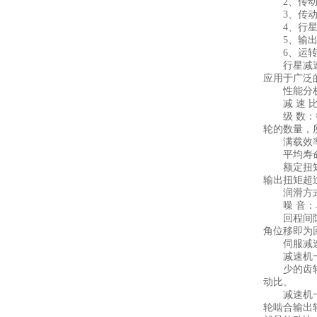
2、传动
3、传动效
4、行星减
5、输出
6、运转更
行星减速机（
应用于广泛
性能分
减 速 比
级 数：行
轮的数量，
满载效
平均寿命：
额定扭矩：
输出扭矩超
润滑方式：
噪 音：单
回程间隙：
角位移即为
伺服减速
减速机一般
少的齿轮啮
动比。
减速机一般
轮啮合输出