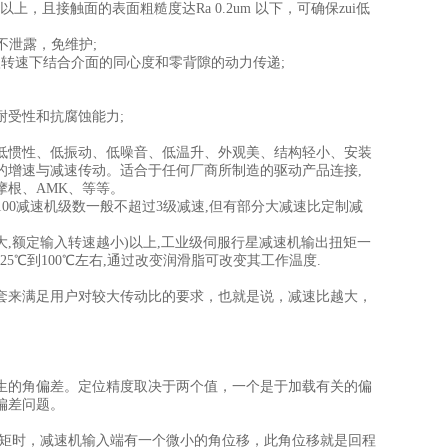
上，且接触面的表面粗糙度达Ra 0.2um 以下，可确保zui低
不泄露，免维护;
转速下结合介面的同心度和零背隙的动力传递;
受性和抗腐蚀能力;
惯性、低振动、低噪音、低温升、外观美、结构轻小、安装
的增速与减速传动。适合于任何厂商所制造的驱动产品连接,
根、AMK、等等。
,40,50,70,80,100减速机级数一般不超过3级减速,但有部分大减速比定制减
越大,额定输入转速越小)以上,工业级伺服行星减速机输出扭矩一
-25℃到100℃左右,通过改变润滑脂可改变其工作温度.
来满足用户对较大传动比的要求，也就是说，减速比越大，
的角偏差。定位精度取决于两个值，一个是于加载有关的偏
偏差问题。
扭矩时，减速机输入端有一个微小的角位移，此角位移就是回程