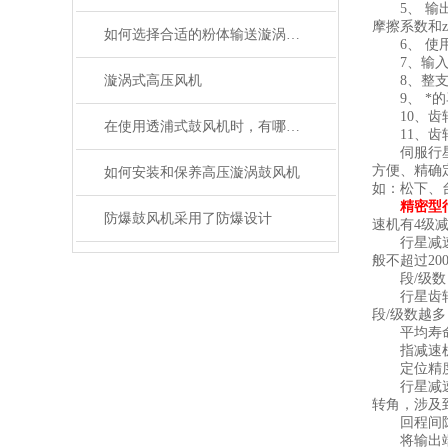
5、 输出端
摩擦系数和z
如何选择合适的粉体输送漩涡高压风机
6、 使用N
7、输入端
漩涡式高压风机
8、整支齿
9、 *的
10、齿轮
在使用透浦式鼓风机时，有哪些问题？
11、齿轮
伺服行星齿
方便、精确
如何安装和保养高压漩涡鼓风机
如：松下、
精密型
防爆鼓风机采用了防爆设计
速机有4级减
行星减速机额
般不超过20
段/级数
行星齿轮的
段/级数越
平均寿
指减速机在
定位精
行星减速机
转角，涉及
回程间隙
将输出