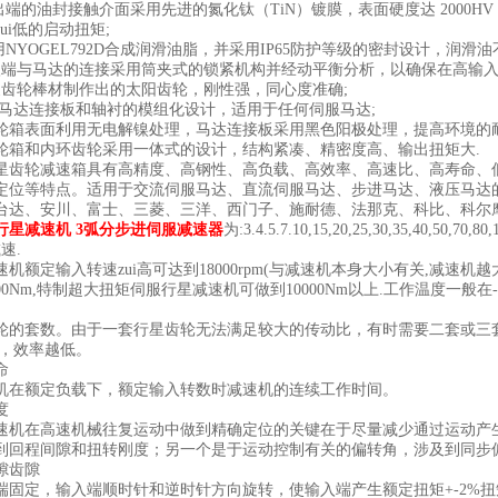
的油封接触介面采用先进的氮化钛（TiN）镀膜，表面硬度达 2000HV 以
ui低的启动扭矩;
YOGEL792D合成润滑油脂，并采用IP65防护等级的密封设计，润滑油
与马达的连接采用筒夹式的锁紧机构并经动平衡分析，以确保在高输入
轮棒材制作出的太阳齿轮，刚性强，同心度准确;
马达连接板和轴衬的模组化设计，适用于任何伺服马达;
箱表面利用无电解镍处理，马达连接板采用黑色阳极处理，提高环境的耐
箱和内环齿轮采用一体式的设计，结构紧凑、精密度高、输出扭矩大.
轮减速箱具有高精度、高钢性、高负载、高效率、高速比、高寿命、低
定位等特点。适用于交流伺服马达、直流伺服马达、步进马达、液压马达
台达、安川、富士、三菱、三洋、西门子、施耐德、法那克、科比、科尔摩
行星减速机 3弧分步进伺服减速器
为:3.4.5.7.10,15,20,25,30,35
速.
定输入转速zui高可达到18000rpm(与减速机本身大小有关,减速机
00Nm,特制超大扭矩伺服行星减速机可做到10000Nm以上.工作温度一般在
套数。由于一套行星齿轮无法满足较大的传动比，有时需要二套或三套
多，效率越低。
命
额定负载下，额定输入转数时减速机的连续工作时间。
度
在高速机械往复运动中做到精确定位的关键在于尽量减少通过运动产生
到回程间隙和扭转刚度；另一个是于运动控制有关的偏转角，涉及到同步
齿隙
端固定，输入端顺时针和逆时针方向旋转，使输入端产生额定扭矩+-2%