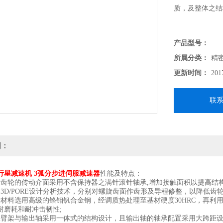
质，及整体之结
产品型号：
所属分类：
精
更新时间：
201
联
明：
行星减速机 3弧分步进伺服减速器
性能及特点：
轮的传动介面采用不含保持器之满针滚针轴承,增加接触面积以提高结构
D/PORE设计分析技术，分别对螺旋齿面作齿形及导程修整，以降低齿
料选用高级的铬钼钒合金钢，经调质热处理至基材硬度30HRC，再利用
耐磨耗和耐冲击韧性;
架与输出轴采用一体式的结构设计，且输出轴的轴承配置采用大跨距设计确