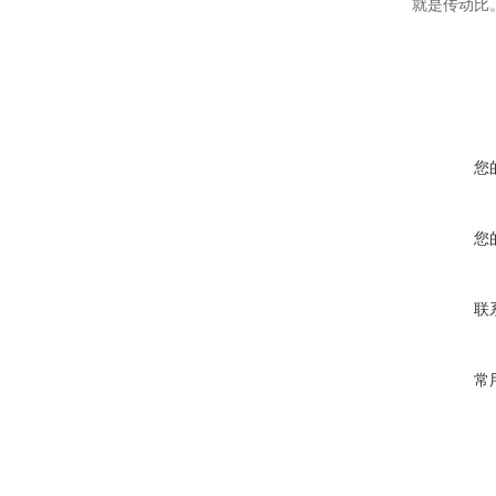
就是传动比
您
您
联
常