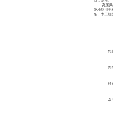
或过滤器。
高压风
泛地应用于
备、木工机
您
您
联
常