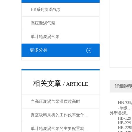
HB系列旋涡气泵
高压漩涡气泵
单叶轮漩涡气泵
更多分类
相关文章
/ ARTICLE
详细说
当高压漩涡气泵温度过高时
HB-7
-单级，双
外型美观。
真空吸料风机的工作效率受什么影响
HB-129 0.1
HB-229 0.4
HB-229L 0.
单叶轮漩涡气泵的主要配置就是这些