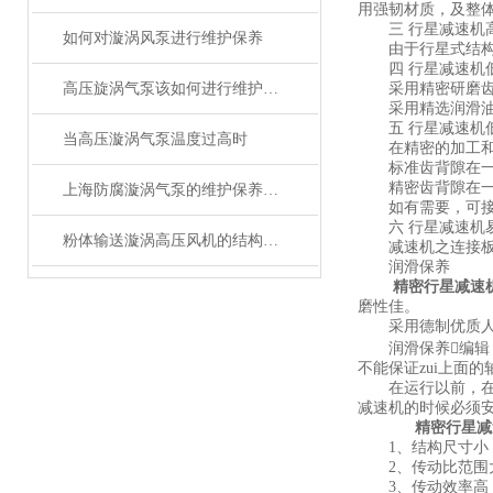
用强韧材质，及整
三 行星减速机
如何对漩涡风泵进行维护保养
由于行星式结构平
四 行星减速机
高压旋涡气泵该如何进行维护保养
采用精密研磨齿轮
采用精选润滑油:
五 行星减速机
当高压漩涡气泵温度过高时
在精密的加工和
标准齿背隙在一段为
精密齿背隙在一段为
上海防腐漩涡气泵的维护保养方法和注意事项
如有需要，可接
六 行星减速机
粉体输送漩涡高压风机的结构特点及原理
减速机之连接板及
润滑保养
精密行星减速
磨性佳。
采用德制优质人工
润滑保养编辑 
不能保证zui上面
在运行以前，在行
减速机的时候必须
精密行星减
1、结构尺寸小
2、传动比范围
3、传动效率高，