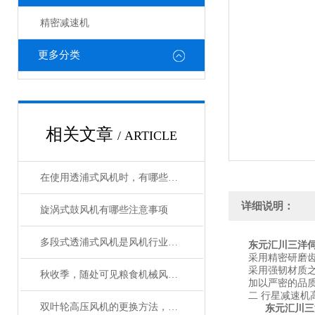
精密减速机
更多分类
相关文章
/ ARTICLE
在使用透浦式风机时，有哪些注意事项
详细说明：
旋涡式鼓风机有哪些注意事项
多段式透浦式风机是风机行业中比较常见的一款
东元汇川三洋伺
采用精密研磨齿
采用强韧材质之齿
秋收季，随处可见粮食机械风机忙碌的身影
加以严密的品质
二 行星减速机
双叶轮高压风机的更换方法，快来了解一下吧！
东元汇川三