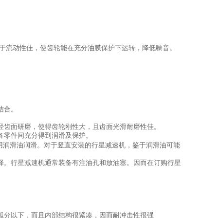
于流动性佳，使齿轮能在充分油膜保护下运转，降低噪音。
结合。
经齿面研磨，使得齿轮刚性大，且齿面光滑耐磨性佳。
各零件间充分得到润滑及保护。
用润滑油润滑。对于竖直安装的行星减速机，鉴于润滑油可能
。行星减速机通常装备有注油孔和放油塞。因而在订购行星
弧分以下，而且内部结构很紧凑，因而耐冲击性很强