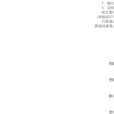
5、输出
6、运转更
的主要
（单级在9
行星减速机
降低转速增
您
您
联
常