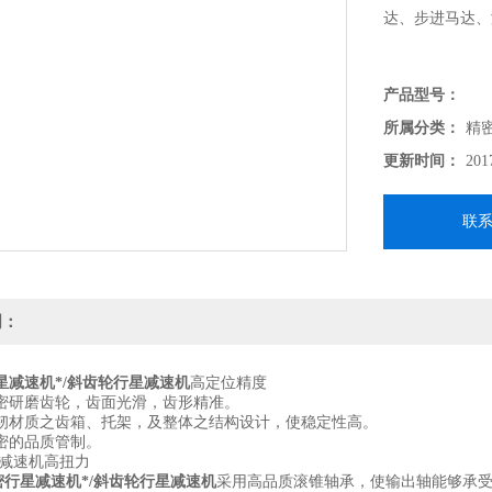
达、步进马达、
产品型号：
所属分类：
精
更新时间：
201
联
明：
星减速机*/斜齿轮行星减速机
高定位精度
研磨齿轮，齿面光滑，齿形精准。
质之齿箱、托架，及整体之结构设计，使稳定性高。
的品质管制。
减速机高扭力
密行星减速机*/斜齿轮行星减速机
采用高品质滚锥轴承，使输出轴能够承