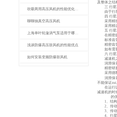
及整体之结
三 行星
吹吸两用高压风机的性能优化与维护技巧
由于行星式
四 行星
聊聊抽真空高压风机
采用精密研
采用精选润
五 行星
上海单叶轮漩涡气泵适用于哪些领域？
在精密的
标准齿背隙
精密齿背隙
浅谈防爆高压鼓风机的性能优点
如有需要
六 行星
如何安装变频防爆鼓风机
减速机之连
润滑保
精密研
采用德制优
润滑保养
不能保证z
在运行以前
减速机的时
的
1、结构
2、传动
3、传动效
4、行星减