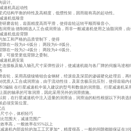
构设计。
减速机高起动性
结构平衡的特性及高精度，低惯性矩，因而能有高的起动性。
减速机低噪音
磨齿轮，齿面精度高而平滑，使得齿轮运转平顺而噪音小。
滑油:德制精选人工合成润滑油，而非一般减速机使用之油脂润滑，由
减速机低齿背隙
加工和严格的品质管制下，使得
在一段为4~6弧分； 两段为6~8弧分。
在一段为2~4弧分； 两段为4~6弧分。
，可接受更低背隙之委制。
减速机易安装
接板及输入轴孔尺寸采弹性设计，使减速机能与各厂牌的伺服马逹相
养
磨齿轮，采用高级镍铬钼合金钢材，经滚齿及深层的渗碳硬化处理后，再
质人工合成润滑油，由于流动性佳，及富含极压抗压剂，使得齿箱内
编辑 在行星减速机中装入建议的型号和数值的润滑脂。行星减速机采
ui上面的轴承的可靠润滑，因此采用另外的润滑措施。
，在行星减速机中注入适量的润滑油，润滑油的粘性根据以下列表选择
候必须安装位置。
优点
尺寸小，体积轻巧
比范围大，减速范围广
率高，一般效率在95%以上
速机内部齿轮的加工工艺更加*，精度很高，一般的间隙都能保证在10