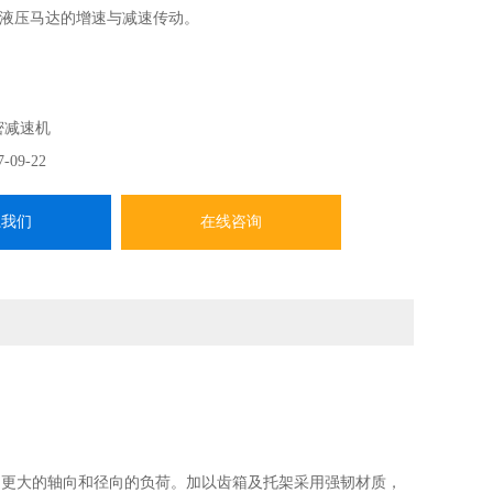
液压马达的增速与减速传动。
密减速机
7-09-22
系我们
在线咨询
受更大的轴向和径向的负荷。加以齿箱及托架采用强韧材质，