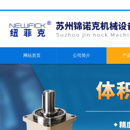
网站首页
公司简介
产