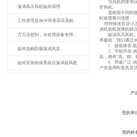
当风机的使用压力
漩涡高压风机如何清理
护风机。
需根据不同的使用
时就需要问清楚
工作原理是4KW环形高压风机的的入门知识点
经特殊改良设计
涡轮风机故障的缺
万万没想到，水处理设备专用高压风机的应用这么广泛！
旋涡高压风机、 
率极低，我们通过
2、超低噪音:低
如何选购防爆漩涡风泵
3、节能环保:涡
染，拥有“高、精、
4、用途广泛:涡旋
如何安装和保养高压漩涡鼓风机
户在选用时更具灵
产
您的单
您的姓