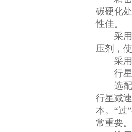
碳硬化
性佳。
采用德
压剂，
采用德
行星减
选配行
行星减
本。“过
常重要