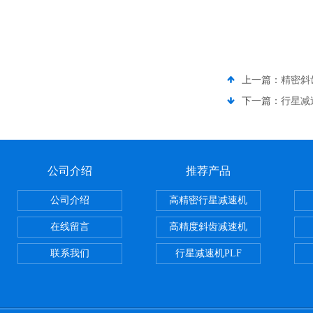
上一篇：
精密斜
下一篇：
行星减速
公司介绍
推荐产品
公司介绍
高精密行星减速机
在线留言
高精度斜齿减速机
联系我们
行星减速机PLF