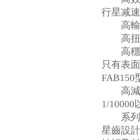
行星减
高輸入轉
高扭矩
高穩定
只有表面
FAB15
高減速
1/1000
系列精密
星齒設