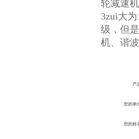
轮减速机
3zui
级，但
机、谐
产
您的单
您的姓