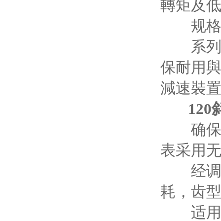
轉矩及
规格:60
系列行星
保耐用
減速裝
12
确保大
表采用
经调质
耗，齿
适用各