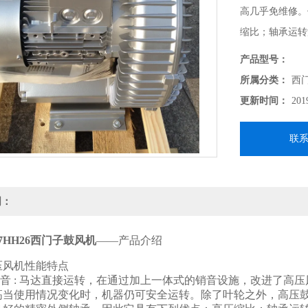
高几乎免维修。
缩比；轴承运转
产品型号：
所属分类：
西
更新时间：
201
联
明：
0-7HH26西门子鼓风机
——产品介绍
压风机性能特点
, 无噪音 : 马达直接运转，在通过加上一体式的销音设施，改进了高
靠性高当使用情况变化时，机器仍可安全运转。除了叶轮之外，高