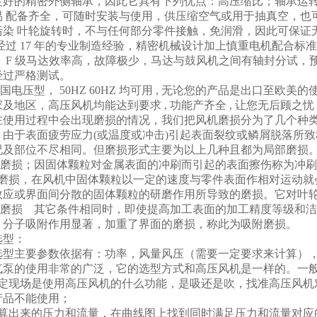
良好的精密外侧轴承，因此它具有下列优点：高压缩比；轴承运
容易 配备齐全，可随时安装与使用，供压缩空气或用于抽真空，
无污染 叶轮旋转时，不与任何部分零件接触，免润滑，因此可保证
质 经过 17 年的专业制造经验，精密机械设计加上慎重电机配
54， F 级马达效率高，故障极少，马达与鼓风机之间有轴封分
经过严格测试。
: 万国电压型， 50HZ 60HZ 均可用 , 无论您的产品是出口至欧美的使用
及地区，高压风机均能达到要求 , 功能产齐全 , 让您无后顾之忧 
在使用过程中会出现磨损的情况，我们把风机磨损分为了几个种
；由于表面疲劳应力(或温度或冲击)引起表面裂纹或鳞屑脱落所
况及部位不尽相同。但磨损形式主要为以上几种且都为局部磨损
冲刷磨损；因固体颗粒对金属表面的冲刷而引起的表面擦伤称为冲
粒磨损，在风机中固体颗粒以一定的速度与零件表面作相对运动就
效应或界面间分散的固体颗粒的研磨作用所导致的磨损。它对叶轮磨
吸附磨损 其它条件相同时，即使提高加工表面的加工精度等级和
，分子吸附作用显著，加重了界面的磨损，称此为吸附磨损。
选型：
选型主要参数依据有：功率，风量风压（需要一定要求来计算）
气泵的使用非常的广泛，它的选型方式和高压风机是一样的。一
确定现场是使用高压风机的什么功能，是吸还是吹，找准高压风机
产品不能使用；
计算出来的压力和流量，在曲线图上找到同时满足压力和流量对应