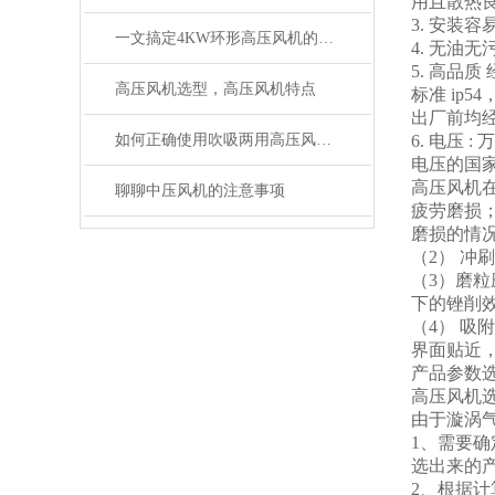
用且散热
3. 安装
一文搞定4KW环形高压风机的原理和特点
4. 无油
5. 高品
高压风机选型，高压风机特点
标准 ip
出厂前均
如何正确使用吹吸两用高压风机进行操作？
6. 电压 
电压的国家
高压风机
聊聊中压风机的注意事项
疲劳磨损
磨损的情
（2） 
（3）磨
下的锉削
（4） 
界面贴近
产品参数
高压风机
由于漩涡
1、需要
选出来的
2、根据