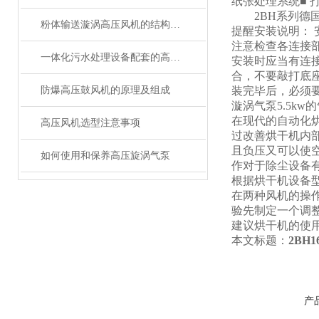
纸张处理系统■ 打
2BH系列德国
粉体输送漩涡高压风机的结构特点及原理
提醒安装说明：
注意检查各连接
一体化污水处理设备配套的高压风机选购指南
安装时应当有连
合，不要敲打底
防爆高压鼓风机的原理及组成
装完毕后，必须
漩涡气泵5.5kw
在现代的自动化
高压风机选型注意事项
过改善烘干机内
且负压又可以使
如何使用和保养高压旋涡气泵
作对于除尘设备
根据烘干机设备
在两种风机的操
验先制定一个调
建议烘干机的使
本文标题：
2BH
产