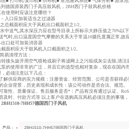
统■ 打印机/复印机■ 织布机■ 鱼池通风系统■ 气体分析■ 游泳
列德国原装西门子高压鼓风机，2BH西门子鼓风机价格
泵在使用时应该注意哪些？
用－入口应加装适当之过滤器
孔之总截面积应大于风机出口截面积之1/2。
于水中送气,其水深压力应在型号目录上所标示大静压值之70%以
送气时,出口温度因空气摩擦的关系大于常温10摄氏度属正常,故
-出口处可加装消音器
截面积应大于鼓风机入口截面积之1/2。
器简易清理方法：
自转接头旋开用空气喷枪或刷子将滤网上之污垢或灰尘去除,清洁
气泵的使用非常的广泛，并且它的选型也相对复杂，现在在国内
时，必须注意以下几点：
的了解供应商的实力规模：注册资金、经营范围、公司是否获得必
商的企业背景，历史表现和成长性：该公司动作是否合法、规范。
可靠性、质量保证、售后服务是否*：产品有没有通过认证、RoS
是否及时、付款方式等 以上客户在选购高压风机必须注意的事项
：
2BH1510-7HH57德国西门子风机
产品：