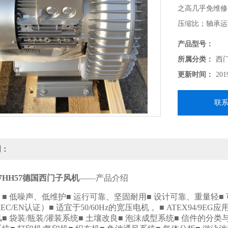
之高几乎免维修
压缩比；轴承运
产品型号：
所属分类：
西
更新时间：
201
联
明：
0-7HH57德国西门子风机
——产品介绍
■ 低噪声、低维护■ 运行可靠、坚固耐用■ 设计可靠、重量轻■
/IEC/EN认证）■ 适宜于50/60Hz的宽压电机 。■ ATEX94/
■ 袋装/瓶装/灌装系统■ 土壤改良■ 泡沫成型系统■ 信件的分类