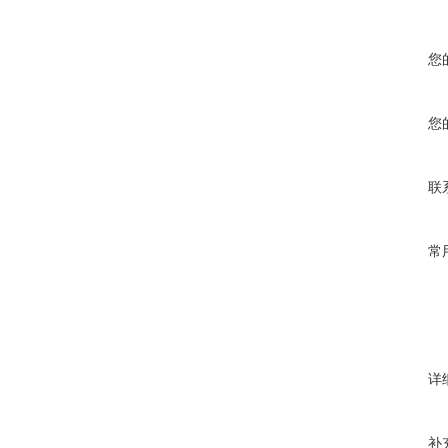
您
您
联
常
详
补