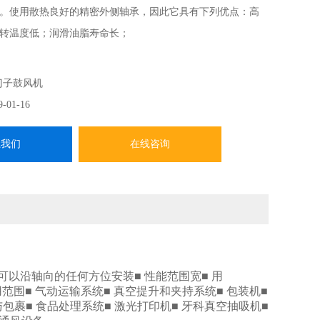
。使用散热良好的精密外侧轴承，因此它具有下列优点：高
转温度低；润滑油脂寿命长；
门子鼓风机
9-01-16
系我们
在线咨询
 可以沿轴向的任何方位安装■ 性能范围宽■ 用
9EG应用范围■ 气动运输系统■ 真空提升和夹持系统■ 包装机■
与包裹■ 食品处理系统■ 激光打印机■ 牙科真空抽吸机■