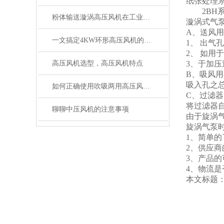
纸张处理系
2BH系
粉体输送漩涡高压风机在工业中的应用
漩涡式气
A、送风
一文搞定4KW环形高压风机的原理和特点
1、 出气
2、 如用
高压风机选型，高压风机特点
3、于加压
B、吸风用
吸入孔之总
如何正确使用吹吸两用高压风机进行操作？
C、过滤
将过滤器
聊聊中压风机的注意事项
由于旋涡
旋涡气泵
1、简单
2、供应
3、产品的
4、物流
本文标题