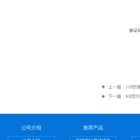
验证
上一篇：
110
下一篇：
KB型
公司介绍
推荐产品