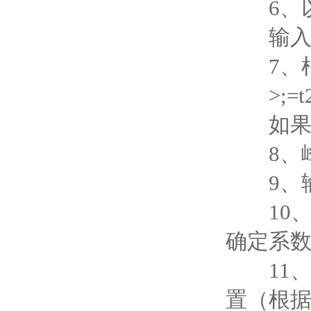
6、以
输入功率p1
7、根
>;=t2·f
如果不满
8、峰
9、输出
10、计
确定系数f
11、
置（根