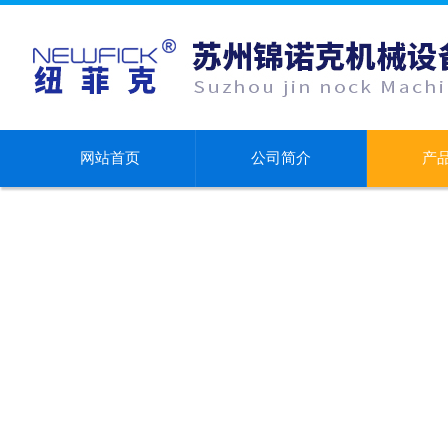
网站首页
公司简介
产