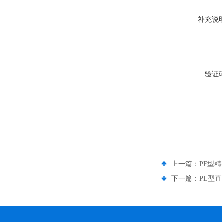
补充说
验证
上一篇：
PF型
下一篇：
PL型