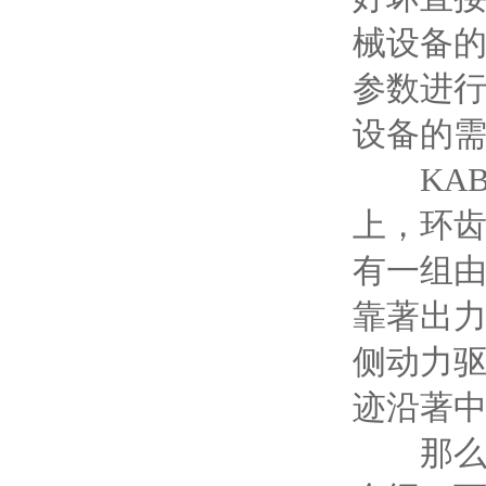
械设备
参数进
设备的
KAB
上，环
有一组
靠著出
侧动力
迹沿著
那么K