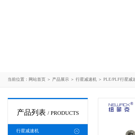
当前位置：
网站首页
＞
产品展示
＞
行星减速机
＞
PLE/PLF行星减
产品列表
/ PRODUCTS
行星减速机