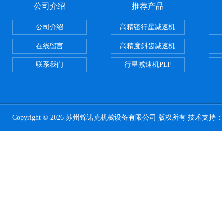
公司介绍
推荐产品
公司介绍
高精密行星减速机
在线留言
高精度斜齿减速机
联系我们
行星减速机PLF
Copyright © 2026 苏州锦诺克机械设备有限公司 版权所有 技术支持