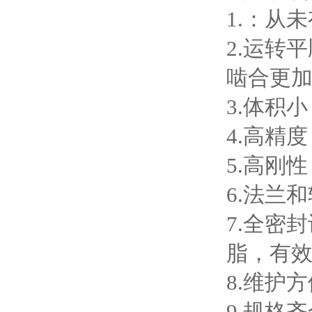
1.：从
2.运转
啮合更
3.体积
4.高精
5.高刚
6.法兰
7.全密
脂，有
8.维护
9.规格