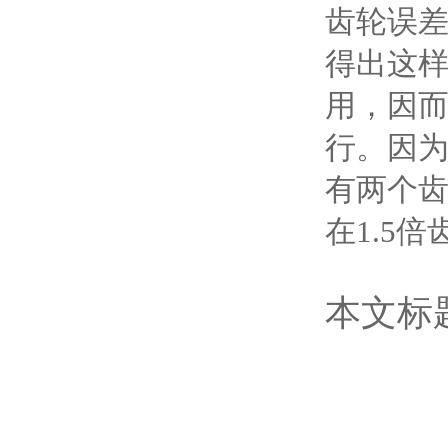
齿轮误
得出这样
用，因而
行。因为
有两个
在1.5
本文标