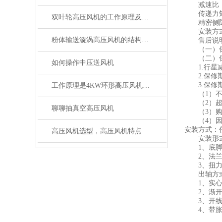
减速比： 3
传递力矩： 
双叶轮高压风机的工作原理及特点
精密侧隙：≤
安装方式
粉体输送漩涡高压风机的结构特点及原理
售后说
（一）保修
（二）保
如何操作中压送风机
1.行星减
2.保修期
3.保修期
工作原理是4KW环形高压风机的的入门知识点
（1）不按
（2）超出
聊聊抽真空高压风机
（3）购买
（4）因地
安装方式：
高压风机选型，高压风机特点
安装形
1、底脚
2、法兰
3、扭力
出轴方
1、实心
2、渐开
3、开线
4、带胀