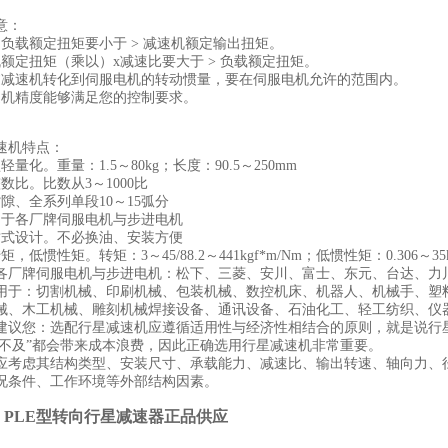
意：
的负载额定扭矩要小于 > 减速机额定输出扭矩。
机额定扭矩（乘以）x减速比要大于 > 负载额定扭矩。
过减速机转化到伺服电机的转动惯量，要在伺服电机允许的范围内。
速机精度能够满足您的控制要求。
机特点：
化。重量：1.5～80kg；长度：90.5～250mm
比。比数从3～1000比
、全系列单段10～15弧分
于各厂牌伺服电机与步进电机
式设计。不必换油、安装方便
惯性矩。转矩：3～45/88.2～441kgf*m/Nm；低惯性矩：0.306～35k
牌伺服电机与步进电机：松下、三菱、安川、富士、东元、台达、力川
：切割机械、印刷机械、包装机械、数控机床、机器人、机械手、塑料
械、木工机械、雕刻机械焊接设备、通讯设备、石油化工、轻工纺织、仪
您：选配行星减速机应遵循适用性与经济性相结合的原则，就是说行星
与“不及”都会带来成本浪费，因此正确选用行星减速机非常重要。
应考虑其结构类型、安装尺寸、承载能力、减速比、输出转速、轴向力、
况条件、工作环境等外部结构因素。
：
PLE型转向行星减速器正品供应