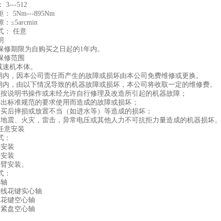
---512
5Nm---895Nm
5arcmin
： 任意
明
期限为自购买之日起的1年内。
修范围
速机本体。
内，因本公司责任而产生的故障或损坏由本公司免费维修或更换。
内，由以下情况导致的机器故障或损坏，本公司将收取一定的维修费。
说明书操作或未经允许自行修理及改造所引起的机器故障；
标准规范的要求使用而造成的故障或损坏；
后摔损或放置不当（如进水等）等造成的损坏；
震、火灾，雷击，异常电压或其他人力不可抗拒力量造成的机器损坏
任意安装
式：
安装
安装
臂安装。
式：
轴
线花键实心轴
花键空心轴
紧盘空心轴