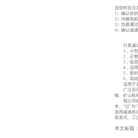
选型时应注
1）确认你
2）伺服电
3）负载通
4）确认减
行星减速
1，小型轻量
2，正整数
3，低背隙
4，适用
5，密封
6，高转矩，低
适用于各厂
广泛应用于
输、矿山机
我公司建议
本。“过”
选用减速机
装形式、工
本文标题