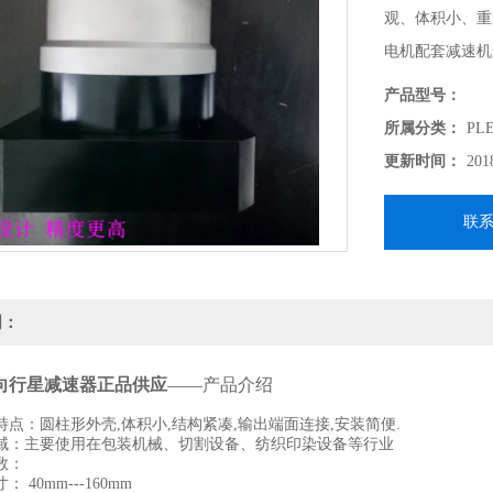
观、体积小、重
电机配套减速机
产品型号：
所属分类：
PL
更新时间：
201
联
明：
转向行星减速器正品供应
——产品介绍
点：圆柱形外壳,体积小,结构紧凑,输出端面连接,安装简便.
主要使用在包装机械、切割设备、纺织印染设备等行业
数：
40mm---160mm