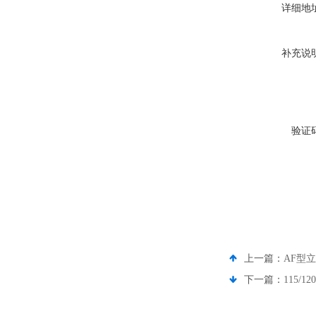
详细地
补充说
验证
上一篇：
AF型
下一篇：
115/