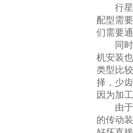
行星减
配型需
们需要
同时我
机安装
类型比
择，少
因为加
由于减
的传动
好坏直