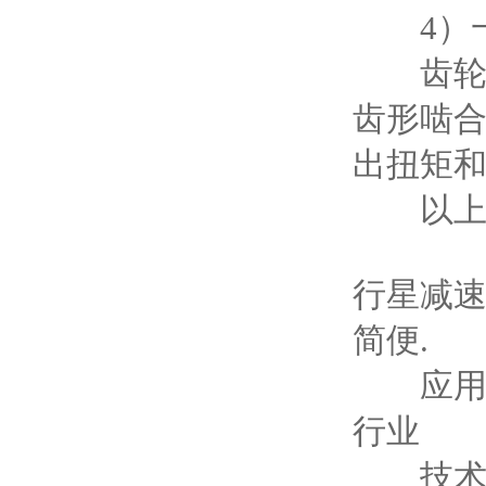
4）一
齿轮箱
齿形啮
出扭矩
以上关
行星减速
简便.
应用领
行业
技术