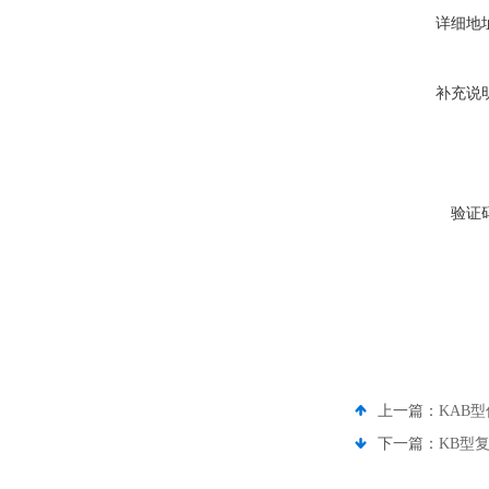
详细地
补充说
验证
上一篇：
KAB
下一篇：
KB型