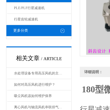
PLE/PLF行星减速机
行星齿轮减速机
更多分类
相关文章
/ ARTICLE
详细说明：
水处理设备专用高压风机的主要组成部分
如何对高压风机进行维护？
180
吸尘风机该如何维护保养
行星减
离心风机与轴流风机串联排气特性试验