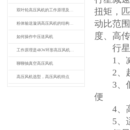
扭矩，
双叶轮高压风机的工作原理及特点
动比范围
粉体输送漩涡高压风机的结构特点及原理
度、高传
如何操作中压送风机
行星减
工作原理是4KW环形高压风机的的入门知识点
1、减速
聊聊抽真空高压风机
2、超低背
高压风机选型，高压风机特点
3、低
便
4、高
5、适