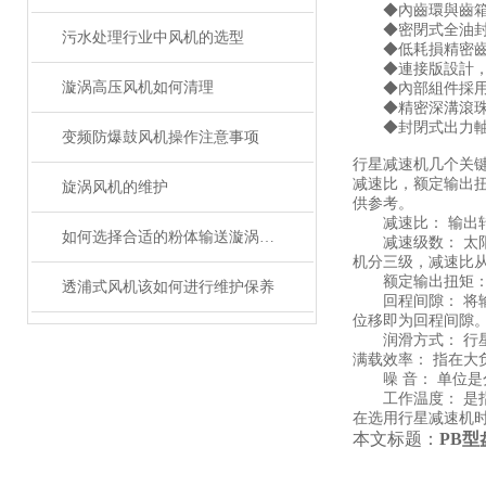
◆內齒環與齒箱一
◆密閉式全油封設
污水处理行业中风机的选型
◆低耗損精密齒輪
◆連接版設計，適
漩涡高压风机如何清理
◆內部組件採用經
◆精密深溝滾珠
◆封閉式出力軸經
变频防爆鼓风机操作注意事项
行星减速机几个关
减速比，额定输出
旋涡风机的维护
供参考。
减速比： 输出转
如何选择合适的粉体输送漩涡高压风机
减速级数： 太阳
机分三级，减速比从3
额定输出扭矩： 
透浦式风机该如何进行维护保养
回程间隙： 将输
位移即为回程间隙。单
润滑方式： 行星
满载效率： 指在大
噪 音： 单位是分
工作温度： 是指
在选用行星减速机
本文标题：
PB