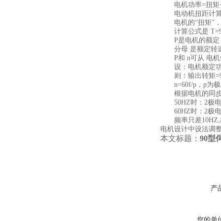
电机功率=扭矩÷9
电动机扭距计
电机的“扭矩”，单
计算公式是 T=9549 
P是电机的额定（
分母 是额定转速 n 
P和 n可从 电
设：电机额定功率为P
则：输出转矩=9550*P
n=60f/p，p为
根据电机的同步转速
50HZ时：2极电机3
60HZ时：2极电机3
频率只差10HZ
电机设计中设法调
本文标题：
90
产
您的单