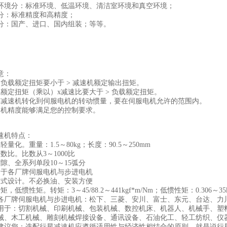
分：标准环境、低温环境、清洁室环境和真空环境；
：标准精度和高精度；
：国产、进口、国内组装；等等。
意：
的负载额定扭矩要小于 > 减速机额定输出扭矩。
机额定扭矩（乘以）x减速比要大于 > 负载额定扭矩。
过减速机转化到伺服电机的转动惯量，要在伺服电机允许的范围内。
速机精度能够满足您的控制要求。
机特点：
化。重量：1.5～80kg；长度：90.5～250mm
比。比数从3～1000比
、全系列单段10～15弧分
于各厂牌伺服电机与步进电机
式设计。不必换油、安装方便
惯性矩。转矩：3～45/88.2～441kgf*m/Nm；低惯性矩：0.306～35k
牌伺服电机与步进电机：松下、三菱、安川、富士、东元、台达、力川
：切割机械、印刷机械、包装机械、数控机床、机器人、机械手、塑料
械、木工机械、雕刻机械焊接设备、通讯设备、石油化工、轻工纺织、仪
您：选配行星减速机应遵循适用性与经济性相结合的原则，就是说行星