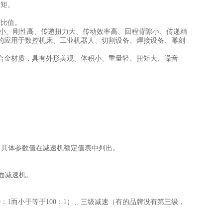
矩。
比值。
小、刚性高、传递扭力大、传动效率高、回程背隙小、传递精
的应用于数控机床、工业机器人、切割设备、焊接设备、雕刻
金材质，具有外形美观、体积小、重量轻、扭矩大、噪音
。
。具体参数值在减速机额定值表中列出。
面减速机。
1而小于等于100：1）、三级减速（有的品牌没有第三级，