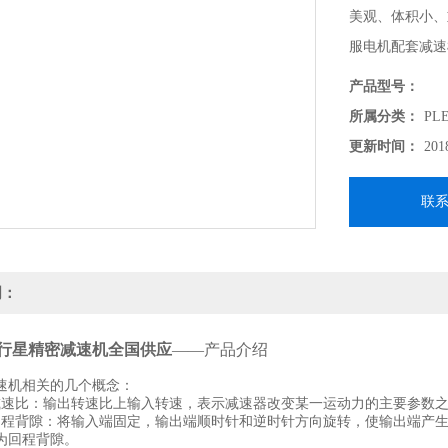
美观、体积小、
服电机配套减速
产品型号：
所属分类：
PL
更新时间：
201
联
明：
20型行星精密减速机全国供应
——产品介绍
速机相关的几个概念：
比：输出转速比上输入转速，表示减速器改变某一运动力的主要参数之
背隙：将输入端固定，输出端顺时针和逆时针方向旋转，使输出端产生额
为回程背隙。