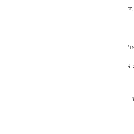
常
详
补