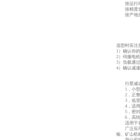
按运行环境
按精度分
按产地分
选型时应注
1）确认你
2）伺服电
3）负载通
4）确认减
行星减速
1，小型轻量
2，正整数
3，低背隙
4，适用
5，密封
6，高转矩，低
适用于各厂
广泛应用于
输、矿山机
我公司建议