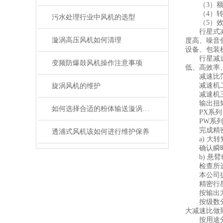
（3）额定
（4）转动
污水处理行业中风机的选型
（5）效率
行星式减速
漩涡高压风机如何清理
度高、噪音
设备、包装
行星减速机
变频防爆鼓风机操作注意事项
低、高效率
减速比范围：
减速机二级传动为
旋涡风机的维护
减速机三级传动为
输出扭矩：P
如何选择合适的粉体输送漩涡高压风机
PX系列：5
PW系列：14
完成精密行
透浦式风机该如何进行维护保养
a) 大转
确认瞬时峰
b) 悬臂
检查所选配
本公司提供
精密行星
按输出方
按级数分一
大减速比做到
按用途分