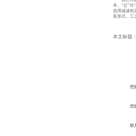
本。“过”
选用减速机
装形式、工
本文标题
您
您
联