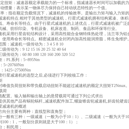
扭矩：减速器额定承载能力的一个标准，指减速器长时间可以加载的力
惯量：表示某一物体尽力保持自己转动状态特性的一个值。
：指在额定负载情况下，减速机的传输效率。是输出力矩与输入力矩的
机特点:相对于其他类型的减速机，行星式减速机拥有结构紧凑、体积
低、寿命长等特点。由于行星式减速机的上述优点，行星式减速机被广泛
机械、纺织印染、专机设备、机床改造、制药、食品和环保等行业。
采用行星齿轮结构设计，采用高性能合金钢特殊热处理，法兰等为铝合
、使用寿命长等特点。精密减速机全封闭内加高性能润滑脂，终生免维护
减速机一级传动为：3 4 5 8 10
：9 12 15 16 20 25 32 40 64
：60 80 100 120 160 200 320 512
L系列：5~895Nm
~20760Nm
25~27500Nm
星减速机的选型之后,必须进行下列校核工作：
矩
值负荷扭矩和带负载启动扭矩不能超过减速机的额定大扭矩T2Nmax
载荷
置。输入轴和输出轴上的悬臂载荷可通过下列公式求出
其他产品有蜗轮蜗杆,,减速机配件加工,螺旋锥齿轮减速机,斜齿轮硬齿
减速机的概述
向分主要有两种：直线型和直角型；
般有三种：一级减速（一般为小于10：1）、二级减速（一般为大于10：
100：1，一般划分原则就是大于100：1）；
：和民用；