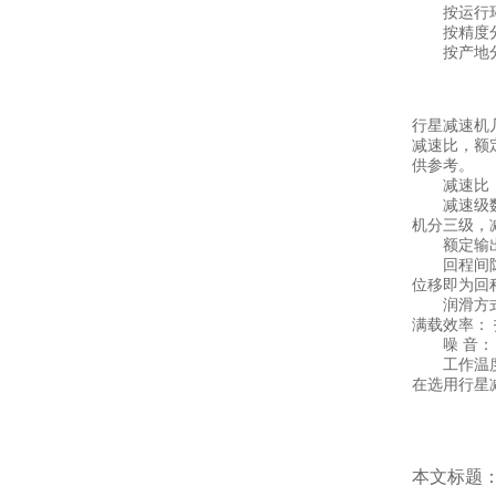
按运行环境
按精度分
按产地分
行星减速机
减速比，额
供参考。
减速比： 
减速级数：
机分三级，减
额定输出扭
回程间隙：
位移即为回程
润滑方式：
满载效率：
噪 音： 
工作温度：
在选用行星
本文标题