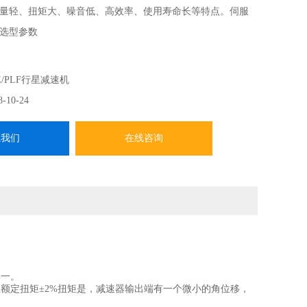
量轻、扭矩大、噪音低、高效率、使用寿命长等特点。伺服
选型参数
E/PLF行星减速机
8-10-24
系我们
在线咨询
一。
定扭矩±2%扭矩是，减速器输出端有一个微小的角位移，