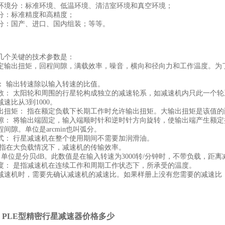
分：标准环境、低温环境、清洁室环境和真空环境；
：标准精度和高精度；
：国产、进口、国内组装；等等。
几个关键的技术参数是：
定输出扭矩，回程间隙，满载效率，噪音，横向和径向力和工作温度。为
输出转速除以输入转速的比值。
 太阳轮和周围的行星轮构成独立的减速轮系，如减速机内只此一个轮系
速比从3到1000。
矩： 指在额定负载下长期工作时允许输出扭矩。大输出扭矩是该值的
 将输出端固定，输入端顺时针和逆时针方向旋转，使输出端产生额定扭
间隙。单位是arcmin也叫弧分。
 行星减速机在整个使用期间不需要加润滑油。
 指在大负载情况下，减速机的传输效率。
单位是分贝dB。此数值是在输入转速为3000转/分钟时，不带负载，距
 是指减速机在连续工作和周期工作状态下，所承受的温度。
减速机时，需要先确认减速机的减速比。如果样册上没有您需要的减速比
：
PLE型精密行星减速器价格多少