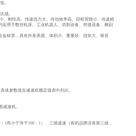
矩。
比值。
小、刚性高、传递扭力大、传动效率高、回程背隙小、传递精
的应用于数控机床、工业机器人、切割设备、焊接设备、雕刻
金材质，具有外形美观、体积小、重量轻、扭矩大、噪音
。
。具体参数值在减速机额定值表中列出。
面减速机。
1而小于等于100：1）、三级减速（有的品牌没有第三级，