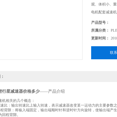
观、体积小、重
电机配套减速机
产品型号：
所属分类：
PL
更新时间：
201
联
明：
精密行星减速器价格多少
——产品介绍
速机相关的几个概念：
比：输出转速比上输入转速，表示减速器改变某一运动力的主要参数之
背隙：将输入端固定，输出端顺时针和逆时针方向旋转，使输出端产生额
为回程背隙。