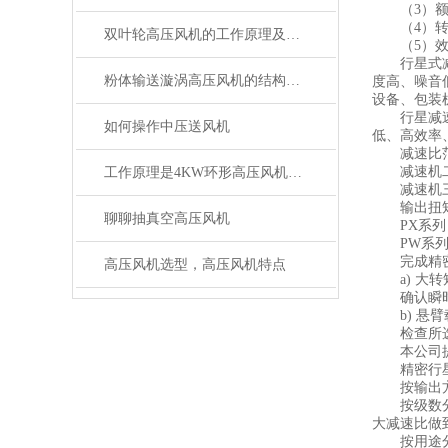
（3）额定
（4）转动
双叶轮高压风机的工作原理及特点
（5）效率
行星式减速
粉体输送漩涡高压风机的结构特点及原理
度高、噪音
设备、包装
行星减速机
如何操作中压送风机
低、高效率
减速比范围：
减速机二级传动为
工作原理是4KW环形高压风机的的入门知识点
减速机三级传动为
输出扭矩：P
聊聊抽真空高压风机
PX系列：5
PW系列：14
完成精密行
高压风机选型，高压风机特点
a) 大转
确认瞬时峰
b) 悬臂
检查所选配
本公司提供
精密行星
按输出方
按级数分一
大减速比做到
按用途分