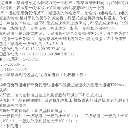
扭矩：减速器额定承载能力的一个标准，指减速器长时间可以加载的力
惯量：表示某一物体尽力保持自己转动状态特性的一个值。
：指在额定负载情况下，减速机的传输效率。是输出力矩与输入力矩的
机特点:相对于其他类型的减速机，行星式减速机拥有结构紧凑、体积
低、寿命长等特点。由于行星式减速机的上述优点，行星式减速机被广泛
机械、纺织印染、专机设备、机床改造、制药、食品和环保等行业。
采用行星齿轮结构设计，采用高性能合金钢特殊热处理，法兰等为铝合
、使用寿命长等特点。精密减速机全封闭内加高性能润滑脂，终生免维护
减速机一级传动为：3 4 5 8 10
：9 12 15 16 20 25 32 40 64
：60 80 100 120 160 200 320 512
L系列：5~895Nm
~20760Nm
25~27500Nm
星减速机的选型之后,必须进行下列校核工作：
矩
值负荷扭矩和带负载启动扭矩不能超过减速机的额定大扭矩T2Nmax
载荷
置。输入轴和输出轴上的悬臂载荷可通过下列公式求出
其他产品有蜗轮蜗杆,,减速机配件加工,螺旋锥齿轮减速机,斜齿轮硬齿
减速机的概述
向分主要有两种：直线型和直角型；
般有三种：一级减速（一般为小于10：1）、二级减速（一般为大于10：
100：1，一般划分原则就是大于100：1）；
：和民用；