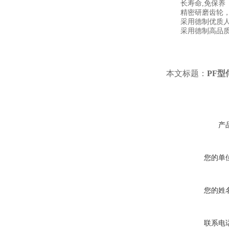
长寿命,免保养
精密研磨齿轮，采
采用德制优质人工
采用德制高品质不
本文标题：
PF
产
您的单
您的姓
联系电