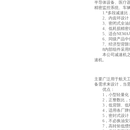
半导体设备、医疗
精密监控系统、车
1.*多段减速比
2、内齿环设计，
3、密闭式全油封
4、低耗损精密齿
5、适合NEMA
6、同级产品中体
7、经济型背隙1
8内部组件采用经
本公司减速机之设计
速机。
主要广泛用于航天
备需求来设计，当
优点：
1，小型轻量化
2，正整数比，全段
3，低背隙、低噪音
4，适用各厂牌
5，密封式设计
6，不必换油安
7，高转矩低惯