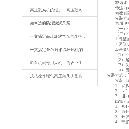
减速比： 3
传递力矩： 
高压鼓风机的维护，高压鼓风机的应用
精密侧隙：≤
安装方式
如何选购防爆漩涡风泵
售后说
（一）保修
（二）保
一文搞定高压漩涡气泵的维护与保养要点
1.行星减
2.保修期
3.保修期
一文搞定4KW环形高压风机的原理和特点
（1）不按
（2）超出
粮食机械专用风机：为农业生产提供*动力
（3）购买
（4）因地
安装方式：
规范操作曝气高压鼓风机是能保障供气质量的关键
安装形
1、底脚
2、法兰
3、扭力
出轴方
1、实心
2、渐开
3、开线
4、带胀