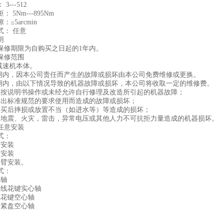
---512
5Nm---895Nm
5arcmin
： 任意
明
期限为自购买之日起的1年内。
修范围
速机本体。
内，因本公司责任而产生的故障或损坏由本公司免费维修或更换。
内，由以下情况导致的机器故障或损坏，本公司将收取一定的维修费。
说明书操作或未经允许自行修理及改造所引起的机器故障；
标准规范的要求使用而造成的故障或损坏；
后摔损或放置不当（如进水等）等造成的损坏；
震、火灾，雷击，异常电压或其他人力不可抗拒力量造成的机器损坏
任意安装
式：
安装
安装
臂安装。
式：
轴
线花键实心轴
花键空心轴
紧盘空心轴