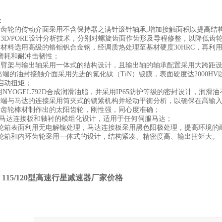
：
轮的传动介面采用不含保持器之满针滚针轴承,增加接触面积以提高结
D/PORE设计分析技术，分别对螺旋齿面作齿形及导程修整，以降低齿
料选用高级的铬钼钒合金钢，经调质热处理至基材硬度30HRC，再利用
磨耗和耐冲击韧性；
架与输出轴采用一体式的结构设计，且输出轴的轴承配置采用大跨距设
的油封接触介面采用先进的氮化钛（TiN）镀膜，表面硬度达2000HV以
启动扭矩；
YOGEL792D合成润滑油脂，并采用IP65防护等级的密封设计，润滑
与马达的连接采用筒夹式的锁紧机构并经动平衡分析，以确保在高输入
轮棒材制作出的太阳齿轮，刚性强，同心度准确；
马达连接板和轴衬的模组化设计，适用于任何伺服马达；
箱表面利用无电解镍处理，马达连接板采用黑色阳极处理，提高环境的
箱和内环齿轮采用一体式的设计，结构紧凑、精密度高、输出扭矩大。
：
115/120型高速行星减速器厂家价格