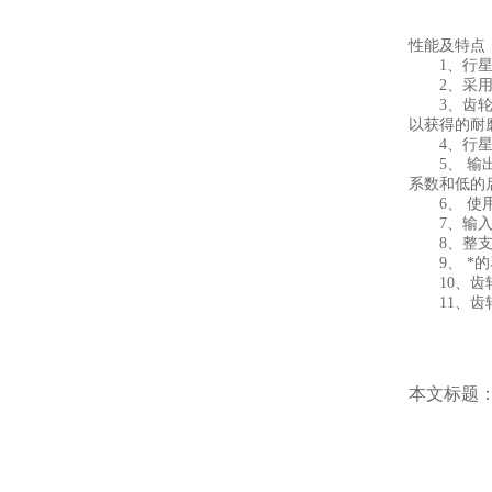
性能及特点
1、行星齿
2、采用3
3、齿轮材
以获得的耐
4、行星臂
5、 输出端
系数和低的
6、 使用N
7、输入端
8、整支齿
9、 *的
10、齿轮
11、齿轮
本文标题