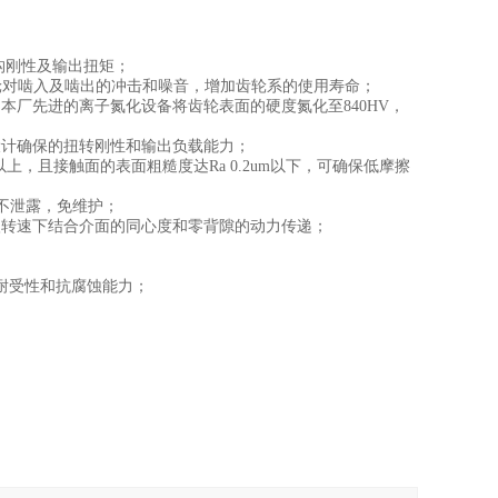
构刚性及输出扭矩；
轮对啮入及啮出的冲击和噪音，增加齿轮系的使用寿命；
本厂先进的离子氮化设备将齿轮表面的硬度氮化至840HV，
计确保的扭转刚性和输出负载能力；
上，且接触面的表面粗糙度达Ra 0.2um以下，可确保低摩擦
油不泄露，免维护；
转速下结合介面的同心度和零背隙的动力传递；
耐受性和抗腐蚀能力；