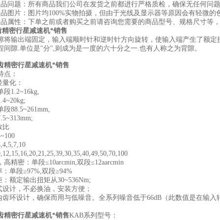
问题：所有商品我们公司在发货之前都进行严格质检，确保无任何问题
图片：图片均100%实物拍摄，但由于光线及显示器等原因会有轻微的
属性：下单之前或者购买之前请咨询您需要的商品型号、规格尺寸等，
精密行星减速机*销售
隙将输出端固定，输入端顺时针和逆时针方向旋转，使输入端产生了额定扭
程间隙.单位是"分",则成为是一度的六十分之一.也有人称之为背隙。
齿精密行星减速机*销售
点：
轻量化：
.2~16kg,
20kg;
8.5~261mm,
~313mm;
数比
100
5,7,10
,16,20,21,25,39,30,35,40,49,50,70,100
：单段≤10arcmin,双段≤12aarcmin
单段≥97%,双段≥94%
额定输出扭矩从30~536Nm;
设计，不必换油，安装方便；
环设计，确保而用与低噪音。全系列噪音低于66dB（此数值是在输入转速为
齿精密行星减速机*销售
KAB系列型号：