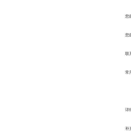
您
您
联
常
详
补