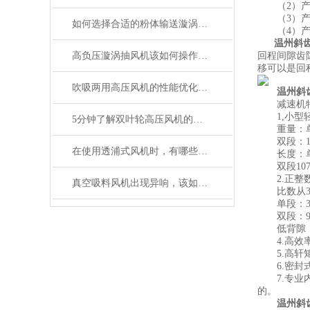
（2）产品
（3）产品
如何选择合适的粉体输送漩涡高压风机
（4）产品
温州斜齿
高负压漩涡抽风机该如何操作停机
回程间隙齿
移可以是回
吹吸两用高压风机的性能优化与维护技巧
温州斜
减速机特
1,小型
5分钟了解双叶轮高压风机的安装注意事项
重量：单段1
双段：1.4~
在使用透浦式风机时，有哪些注意事项
长度：单段8
双段107.5
2.正整
真空吸料风机出现异响，该如何判断
比数从3~
单段：3,4,
双段：9,12,15
低背隙，高精密
4.高效率：
5.高轩矩：
6.密封式
7.专业内齿
的。
温州斜