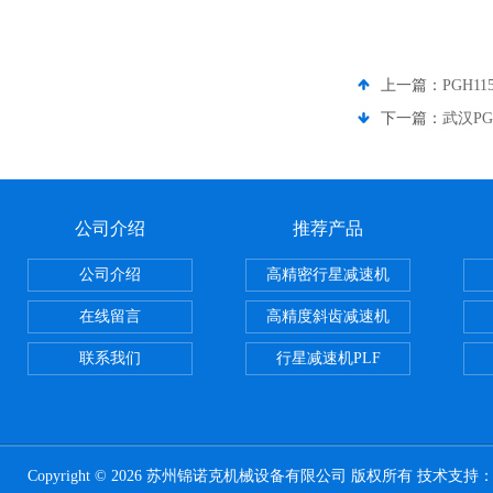
上一篇：
PGH1
下一篇：
武汉P
公司介绍
推荐产品
公司介绍
高精密行星减速机
在线留言
高精度斜齿减速机
联系我们
行星减速机PLF
Copyright © 2026 苏州锦诺克机械设备有限公司 版权所有 技术支持