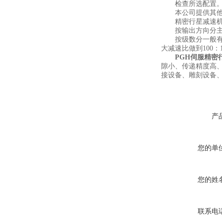
检查所选配置。输
本公司提供其他产
精密行星减速机
按输出方向分主
按级数分一般有三种
大减速比做到100：
PGH伺服精密
隙小、传递精度高
接设备、雕刻设备
产
您的单
您的姓
联系电