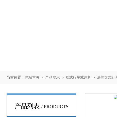
当前位置：
网站首页
＞
产品展示
＞
盘式行星减速机
＞
法兰盘式行
产品列表
/ PRODUCTS