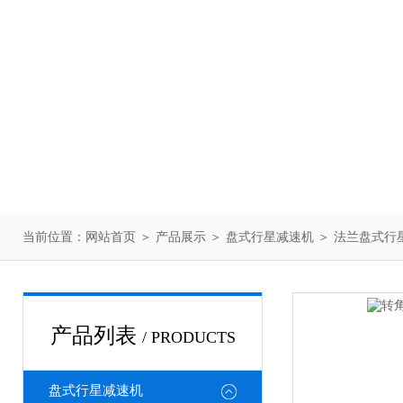
当前位置：
网站首页
＞
产品展示
＞
盘式行星减速机
＞
法兰盘式行
产品列表
/ PRODUCTS
盘式行星减速机