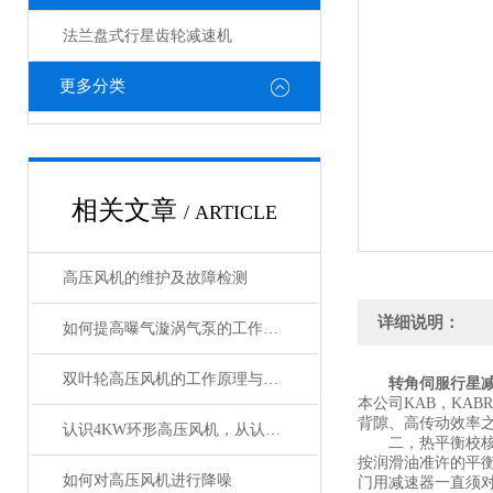
法兰盘式行星齿轮减速机
更多分类
相关文章
/ ARTICLE
高压风机的维护及故障检测
详细说明：
如何提高曝气漩涡气泵的工作效率
双叶轮高压风机的工作原理与设计优势
转角伺服行星
本公司KAB，KABR
背隙、高传动效率
认识4KW环形高压风机，从认识它的特点开始
二，热平衡校核：公
按润滑油准许的平衡
如何对高压风机进行降噪
门用减速器一直须