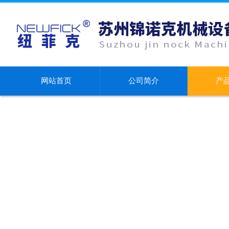
网站首页
公司简介
产