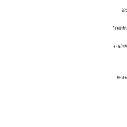
省
详细地
补充说
验证