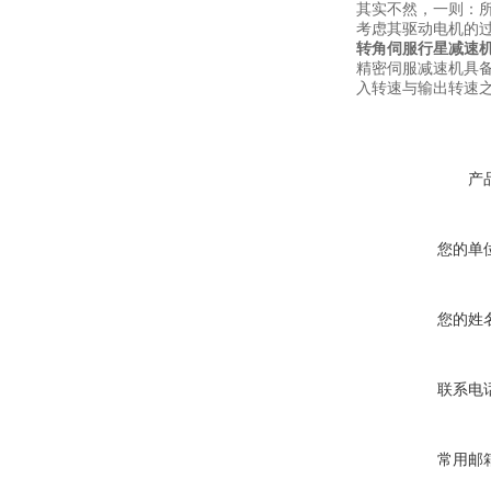
其实不然，一则：
考虑其驱动电机的
转角伺服行星减速
精密伺服减速机具
入转速与输出转速
产
您的单
您的姓
联系电
常用邮