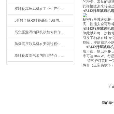
的种类。常见的减
的弹性变形来传递
双叶轮高压风机在工业生产中的作用是什么？
AB142行星减速机
精密行星减速机是一
5分钟了解双叶轮高压风机的安装注意事项
高，性能安全可靠
AB142行星减速机
高负压漩涡抽风机该如何操作停机
除此以外每一次检
引发了轴承在轴向
危险，即使轴承不
防爆高压鼓风机在安装过程中有什么需要注意的呢
AB142行星减速
噪声低、输出扭矩
单叶轮漩涡气泵的性能特点，就差你没看过了
率可达104kW。
请客户订货时一定
寿命（正常负载下）
产
您的单