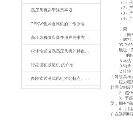
（1）价格
（2）产品
高压风机选型注意事项
（3）产品
（4）产品
7.5KW侧风道风机的工作原理与性能分析
：
：周
：（同
高压风机供应商在用户需求方面做出与时俱进创新
：0521 86
0512 650
地址：苏州
粉体输送漩涡高压风机的特点，你知道几个？
的
Ａ马达：TE
行星齿轮减速机 的介绍
Ｂ轴承：叶
Ｃ叶轮：经
而导致高压
多段式透浦式风机性能特点，值得学习一下
压力稳
处理实例应
2、超低噪
3、节能环
染，拥有“
4、用途广
户在选用时