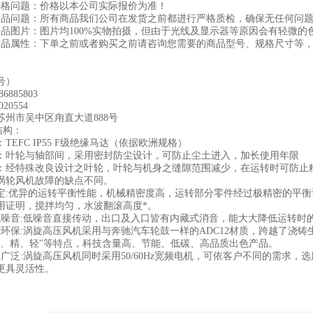
问题：价格以本公司实际报价为准！
问题：所有商品我们公司在发货之前都进行严格质检，确保无任何问题
图片：图片均100%实物拍摄，但由于光线及显示器等原因会有轻微的
属性：下单之前或者购买之前请咨询您需要的商品型号、规格尺寸等，
号）
885803
20554
市吴中区甪直大道888号
结构：
FC IP55 F级绝缘马达（依据欧洲规格）
轮与轴部间，采用密封防尘设计，可防止尘土进入，加长使用年限
特殊改良设计之叶轮，叶轮与机身之缝隙范围减少，在运转时可防止粉
涡轮风机故障的缺点不同。
定:优异的运转平衡性能，机械精密度高，运转部分零件经过极精密的平
用证明，搅拌均匀，水波翻滚高度*。
音:低噪音直接传动，出口及入口皆有内藏式消音，能大大降低运转时的
保:涡旋高压风机采用与奔驰汽车轮鼓一样的ADC12材质，跨越了浇铸
高、精、轻"等特点，科技含量高、节能、低碳、高品质出色产品。
泛:涡旋高压风机同时采用50/60Hz宽频电机，可依客户不同的需求，
更具灵活性。