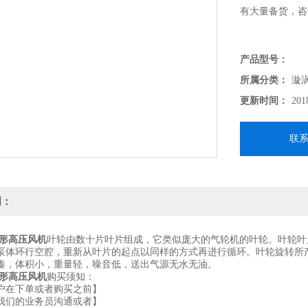
有大量备货，咨
产品型号：
所属分类：
漩
更新时间：
201
联
明：
形高压风机
叶轮由数十片叶片组成，它类似庞大的气轮机的叶轮。叶轮叶
泵体环行空腔，重新从叶片的起点以同样的方式再进行循环。叶轮旋转所
凑，体积小，重量轻，噪音低，送出气源无水无油。
形高压风机
购买须知：
在下单或者购买之前】
们的业务员沟通或者】