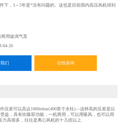
件下，3～5年是*没有问题的。这也是目前国内高压风机得到
。
吸两用旋涡气泵
8-04-26
系我们
在线咨询
差可以高达1000mbar(400英寸水柱)—这样高的压差是以
音受益，具有吹吸双功能，一机两用，可以用吸风，也可以用
压力高很多，往往是离心风机的十几倍以上.