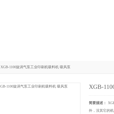
 XGB-1100旋涡气泵工业印刷机吸料机 吸风泵
XGB-1
简要描述：
X
外，没其它的机