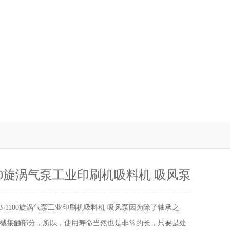
100旋涡气泵工业印刷机吸料机 吸风泵
GB-1100旋涡气泵工业印刷机吸料机 吸风泵因为除了轴承之
械接触部分，所以，使用寿命当然也是非常的长，只要是处