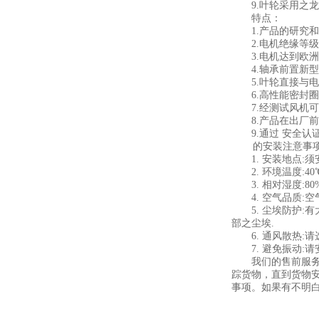
9.叶轮采用之龙
特点：
1.产品的研究和设
2.电机绝缘等级为T
3.电机达到欧洲E
4.轴承前置新型
5.叶轮直接与电
6.高性能密封圈
7.经测试风机可
8.产品在出厂前
9.通过 安全认
的安装注意事
1. 安装地点:须
2. 环境温度:40
3. 相对湿度:80
4. 空气品质:
5. 尘埃防护:
部之尘埃.
6. 通风散热:
7. 避免振动:
我们的售前服务：
踪货物，直到货物
事项。如果有不明