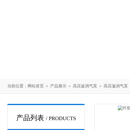
当前位置：
网站首页
＞
产品展示
＞
高压旋涡气泵
＞
高压漩涡气泵
产品列表
/ PRODUCTS