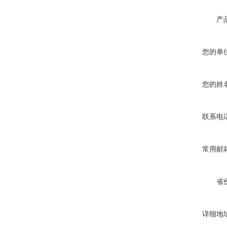
产
您的单
您的姓
联系电
常用邮
省
详细地