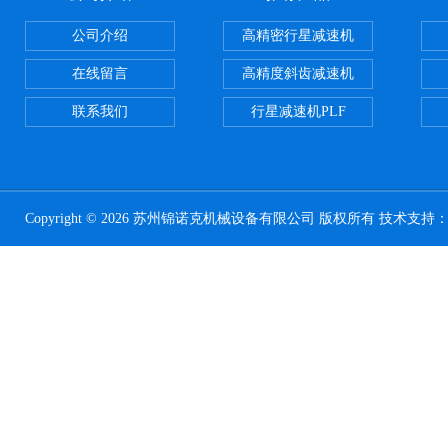
公司介绍
高精密行星减速机
在线留言
高精度斜齿减速机
联系我们
行星减速机PLF
Copyright © 2026 苏州锦诺克机械设备有限公司 版权所有 技术支持