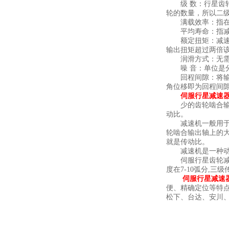
级 数：行星齿轮
轮的数量，所以二
满载效率：指在*
平均寿命：指减速
额定扭矩：减速机
输出扭矩超过两倍
润滑方式：无需润
噪 音：单位是分贝
回程间隙：将输出
角位移即为回程间隙
伺服行星减速
少的齿轮啮合输出
动比。
减速机一般用于低
轮啮合输出轴上的
就是传动比。
减速机是一种动力
伺服行星齿轮减速箱
度在7-10弧分,三
伺服行星减速
便、精确定位等特
松下、台达、安川