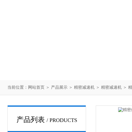
当前位置：
网站首页
＞
产品展示
＞
精密减速机
＞
精密减速机
＞ 
产品列表
/ PRODUCTS