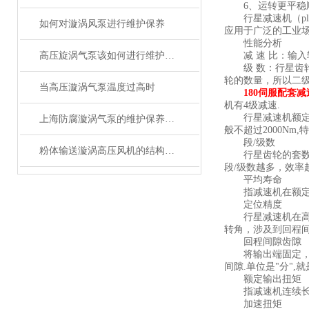
6、运转更平稳顺
行星减速机（pla
如何对漩涡风泵进行维护保养
应用于广泛的工业
性能分析
高压旋涡气泵该如何进行维护保养
减 速 比：输入
级 数：行星齿轮
轮的数量，所以二
当高压漩涡气泵温度过高时
180伺服配套
机有4级减速.
行星减速机额定输入
上海防腐漩涡气泵的维护保养方法和注意事项
般不超过2000Nm
段/级数
粉体输送漩涡高压风机的结构特点及原理
行星齿轮的套数。
段/级数越多，效率
平均寿命
指减速机在额定负
定位精度
行星减速机在高速
转角，涉及到回程
回程间隙齿隙
将输出端固定
间隙.单位是"分"
额定输出扭矩
指减速机连续长时
加速扭矩