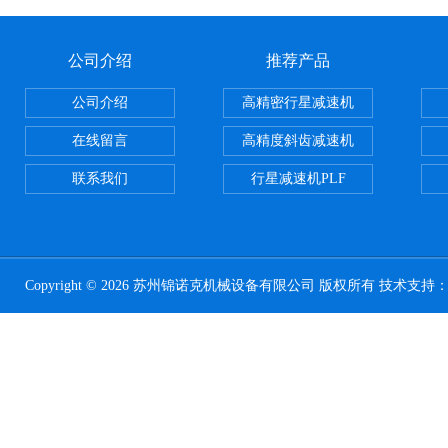
公司介绍
推荐产品
公司介绍
高精密行星减速机
在线留言
高精度斜齿减速机
联系我们
行星减速机PLF
Copyright © 2026 苏州锦诺克机械设备有限公司 版权所有 技术支持