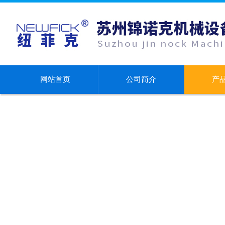
网站首页
公司简介
产