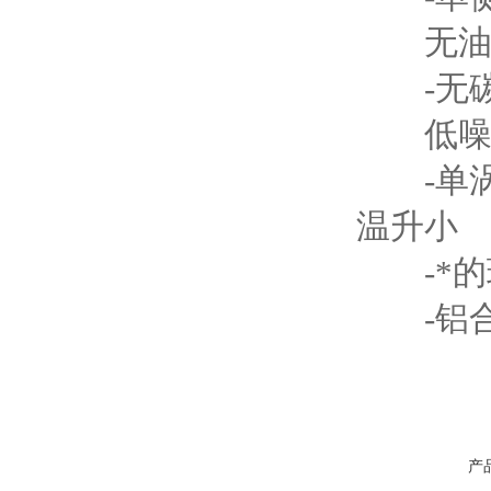
无油
-无碳氢
低
-单涡单
温升小
-*的
-铝合
产