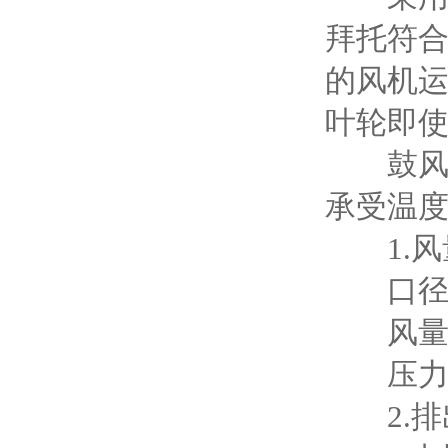
拜托符合
的风机
叶轮即使
鼓风机
承受温度
1.风
口径：从
风量：从
压力：
2.排