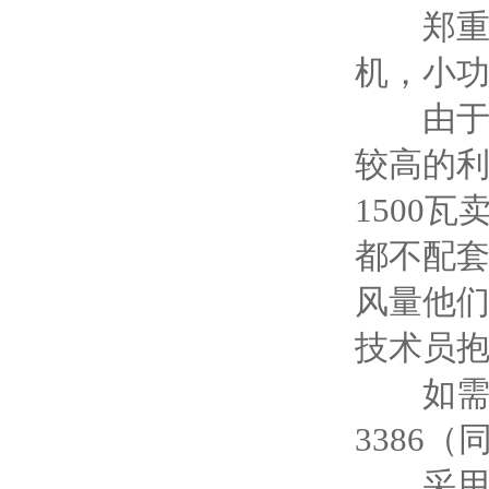
郑重承
机，小
由于现
较高的利
1500
都不配套
风量他们
技术员
如需了解
3386（
采用德