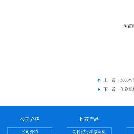
验证
上一篇：
3000
下一篇：
印刷机
公司介绍
推荐产品
公司介绍
高精密行星减速机