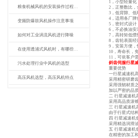
1，小型轻量化
粮食机械风机的安装操作过程注意事项
2，正整数比，全段
3，低背隙、低噪音
4，适用各厂牌
变频防爆鼓风机操作注意事项
5，密封式设计
6，不必换油安
如何对工业涡流风机进行降噪
7，高转矩低惯
8，齿轮表面经过
9，安装方便，
在使用透浦式风机时，有哪些注意事项
10，寿命长，
11，可依客户需
斜齿伺服行星减
污水处理行业中风机的选型
重要优势
一行星减速机高
高压风机选型，高压风机特点
采用精密研磨齿
采用强韧材质之齿
加以严密的品质
二 行星减速机
采用高品质滚锥轴
三 行星减速机
由于行星式结构平
四 行星减速机
采用精选润滑油:
五 行星减速机
在精密的加工和