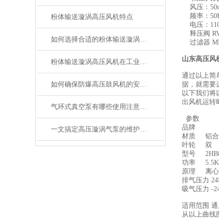
风压：50m
频率：50Hz
粉体输送漩涡高压风机特点
电压：11
释压阀 RV-
如何选择合适的粉体输送漩涡高压风机
过滤器 MF8 
山东高压风
粉体输送漩涡高压风机在工业中的应用
通过以上简
如何确保防爆高压鼓风机的安全运行？
据，就需要
以下我们将以
出风机运转
气环式真空泵有哪些使用注意事项
参数
品牌
一文搞定高压漩涡气泵的维护与保养要点
材质 铝
叶轮 双 
型号 2HB82
功率 5.
原理 离心
排气压力 2
吸气压力 -
适用范围 
从以上曲线