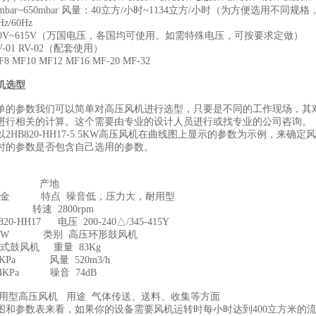
bar~650mbar 风量：40立方/小时~1134立方/小时（为方便选用不同
/60Hz
0V~615V（万国电压，各国均可使用。如需特殊电压，可按要求定做）
01 RV-02（配套使用）
MF10 MF12 MF16 MF-20 MF-32
机选型
单的参数我们可以简单对高压风机进行选型，只要是不同的工作现场，其
进行相关的计算。这个需要由专业的设计人员进行或找专业的公司咨询。
2HB820-HH17-5.5KW高压风机在曲线图上显示的参数为示例，来确定
时的参数是否包含自己选用的参数。
 产地
合金 特点 噪音低，压力大，耐用型
转速 2800rpm
0-HH17 电压 200-240△/345-415Y
5KW 类别 高压环形鼓风机
式鼓风机 重量 83Kg
4KPa 风量 520m3/h
24KPa 噪音 74dB
通用型高压风机 用途 气体传送、送料、收集等方面
图和参数表来看，如果你的设备需要风机运转时每小时达到400立方米的流