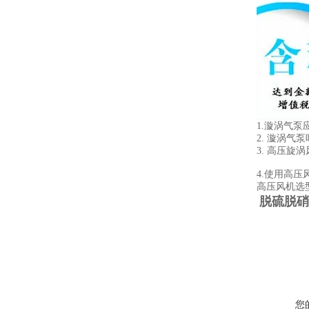
1.漩涡气
2. 漩涡
3. 高压
4.使用高
高压风机选
脱硫脱硝
您