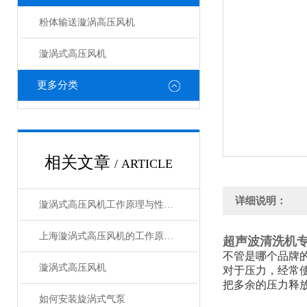
粉体输送漩涡高压风机
漩涡式高压风机
更多分类
相关文章
/ ARTICLE
详细说明：
漩涡式高压风机工作原理与性能特点全面解析
上海漩涡式高压风机的工作原理及性能特点分析
超声波清洗机
不管是哪个品牌
漩涡式高压风机
对于压力，经常
把多余的压力释
如何安装旋涡式气泵