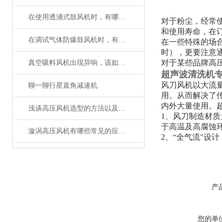
在使用透浦式鼓风机时，有哪些问题？
对于粉尘，经常
和使用寿命，在
在调试气体防爆鼓风机时，有哪些问题？
在一些特殊的场
时），更要注意
对于某些品牌高
真空吸料风机出现异响，该如何判断
超声波清洗机
风刀风机以大流
聊一聊行星直角减速机
用。从而解决了
内外大量使用。
浅谈高压风机选型的方法以及注意事项
1、风刀制造材
于高温及高腐蚀
漩涡高压风机有哪些常见的应用领域？
2、“全气流"设
产
您的单