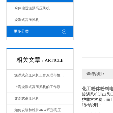
粉体输送漩涡高压风机
漩涡式高压风机
更多分类
相关文章
/ ARTICLE
详细说明：
漩涡式高压风机工作原理与性能特点全面解析
上海漩涡式高压风机的工作原理及性能特点分析
化工粉体粉料
旋涡风机进出风
漩涡式高压风机
护非常容易，而
结构说明：
如何安装和维护4KW环形高压风机？