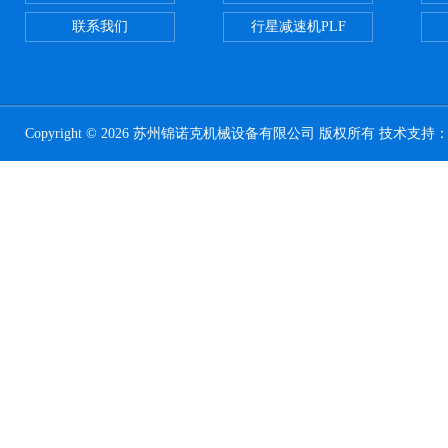
联系我们
行星减速机PLF
Copyright © 2026 苏州锦诺克机械设备有限公司 版权所有 技术支持