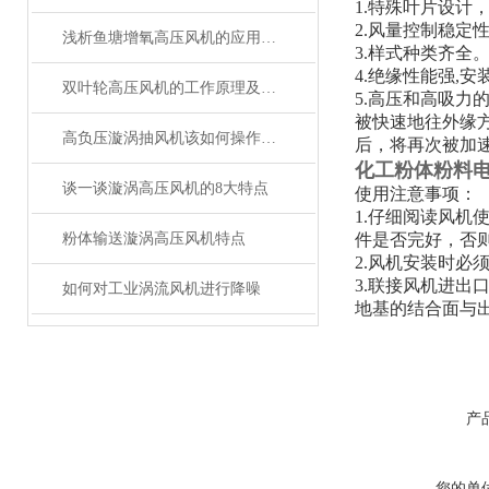
1.特殊叶片设计
2.风量控制稳定
浅析鱼塘增氧高压风机的应用和特点
3.样式种类齐全
4.绝缘性能强,安
双叶轮高压风机的工作原理及特点
5.高压和高吸
被快速地往外缘
高负压漩涡抽风机该如何操作停机
后，将再次被加
化工粉体粉料
谈一谈漩涡高压风机的8大特点
使用注意事项：
1.仔细阅读风
粉体输送漩涡高压风机特点
件是否完好，否
2.风机安装时
3.联接风机进
如何对工业涡流风机进行降噪
地基的结合面与
产
您的单